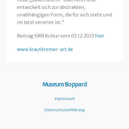
entwickelt sich zur abstrakten,
unabhängigen Form, die für sich steht und
im Jetzt verortet ist.“
Beitrag SWR Kultur vom 03.12.2023
hier
www.krautkremer-art.de
Back
Museum Boppard
To
Top
Impressum
Datenschutzerklärung