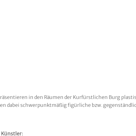
räsentieren in den Räumen der Kurfürstlichen Burg plasti
eten dabei schwerpunktmäßig figürliche bzw. gegenständli
 Künstler: