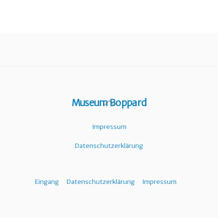
Back
Museum Boppard
To
Top
Impressum
Datenschutzerklärung
Eingang
Datenschutzerklärung
Impressum