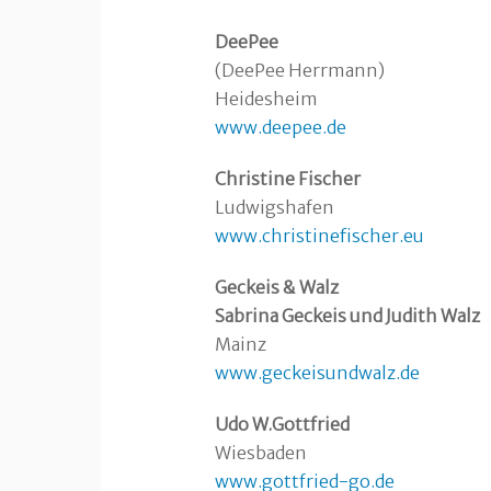
DeePee
(DeePee Herrmann)
Heidesheim
www.deepee.de
Christine Fischer
Ludwigshafen
www.christinefischer.eu
Geckeis & Walz
Sabrina Geckeis und Judith Walz
Mainz
www.geckeisundwalz.de
Udo W.Gottfried
Wiesbaden
www.gottfried-go.de