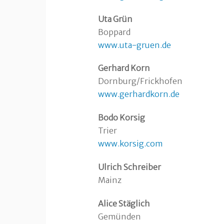
Uta Grün
Boppard
www.uta-gruen.de
Gerhard Korn
Dornburg/Frickhofen
www.gerhardkorn.de
Bodo Korsig
Trier
www.korsig.com
Ulrich Schreiber
Mainz
Alice Stäglich
Gemünden