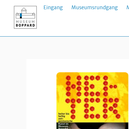
Skip
Eingang
Museumsrundgang
to
content