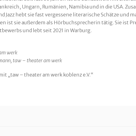
rankreich, Ungarn, Rumänien, Namibia und in die USA. Z
d Jazz hebt sie fast vergessene literarische Schätze und 
en ist sie außerdem als Hörbuchsprecherin tätig. Sie ist P
bewerbs und lebt seit 2021 in Warburg.
r am werk
rmann, taw – theater am werk
t „taw – theater am werk koblenz e.V.“