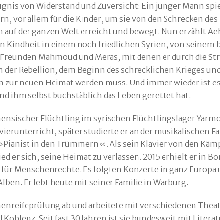
ugnis von Widerstand und Zuversicht: Ein junger Mann spie
n, vor allem für die Kinder, um sie von den Schrecken des
n auf der ganzen Welt erreicht und bewegt. Nun erzählt 
n Kindheit in einem noch friedlichen Syrien, von seinem 
Freunden Mahmoud und Meras, mit denen er durch die St
n der Rebellion, dem Beginn des schrecklichen Krieges un
m zur neuen Heimat werden muss. Und immer wieder ist es 
d ihm selbst buchstäblich das Leben gerettet hat.
nensischer Flüchtling im syrischen Flüchtlingslager Yarm
vierunterricht, später studierte er an der musikalischen F
 »Pianist in den Trümmern«. Als sein Klavier von den Käm
ed er sich, seine Heimat zu verlassen. 2015 erhielt er in 
für Menschenrechte. Es folgten Konzerte in ganz Europa u
ben. Er lebt heute mit seiner Familie in Warburg.
enreifeprüfung ab und arbeitete mit verschiedenen Theate
blenz. Seit fast 30 Jahren ist sie bundesweit mit Litera