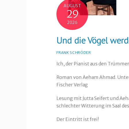
AUGUST
29
2026
Und die Vögel werd
FRANK SCHRÖDER
Ich, der Pianist aus den Trümme
Roman von Aeham Ahmad. Unter 
Fischer Verlag
Lesung mit Jutta Seifert und Ae
schlechter Witterung im Saal d
Der Eintritt ist frei!