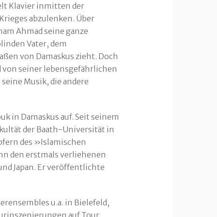
lt Klavier inmitten der
 Krieges abzulenken. Über
Aeham Ahmad seine ganze
blinden Vater, dem
raßen von Damaskus zieht. Doch
d von seiner lebensgefährlichen
seine Musik, die andere
ouk in Damaskus auf. Seit seinem
akultät der Baath-Universität in
pfern des »Islamischen
Bonn den erstmals verliehenen
nd Japan. Er veröffentlichte
rensembles u.a. in Bielefeld,
turinszenierungen auf Tour,