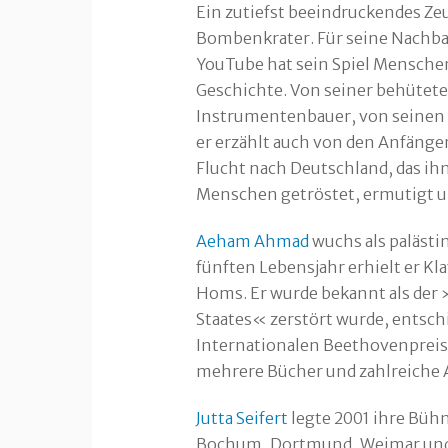
Ein zutiefst beeindruckendes Ze
Bombenkrater. Für seine Nachbar
YouTube hat sein Spiel Mensche
Geschichte. Von seiner behütete
Instrumentenbauer, von seinen 
er erzählt auch von den Anfänge
Flucht nach Deutschland, das ih
Menschen getröstet, ermutigt un
Aeham Ahmad
wuchs als palästi
fünften Lebensjahr erhielt er Kla
Homs. Er wurde bekannt als der
Staates« zerstört wurde, entschi
Internationalen Beethovenpreis 
mehrere Bücher und zahlreiche Al
Jutta Seifert
legte 2001 ihre Bühn
Bochum, Dortmund, Weimar und Ko