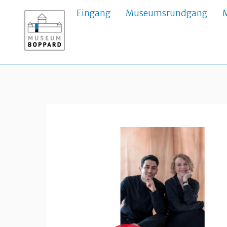
Skip
Eingang
Museumsrundgang
to
content