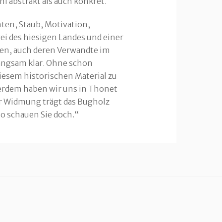
l abstrakt als auch konkret.
hten, Staub, Motivation,
ei des hiesigen Landes und einer
len, auch deren Verwand­te im
angsam klar. Ohne schon
iesem historischen Material zu
erdem haben wir uns in Thonet
ter Widmung trägt das Bugholz
so schauen Sie doch.“