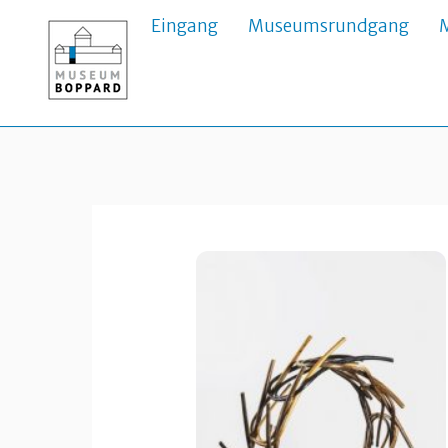
Skip
Eingang
Museumsrundgang
to
content