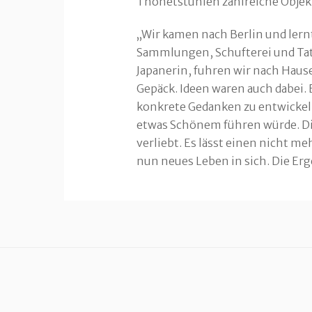
Thonetstühlen zahlreiche Objekt
„Wir kamen nach Berlin und lernt
Sammlungen, Schufterei und Tato
Japanerin, fuhren wir nach Hause
Gepäck. Ideen waren auch dabei
konkrete Gedanken zu entwickeln
etwas Schönem führen würde. Di
verliebt. Es lässt einen nicht m
nun neues Leben in sich. Die Erge