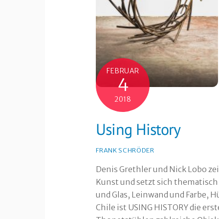
FEBRUAR
4
2018
Using History
FRANK SCHRÖDER
Denis Grethler und Nick Lobo ze
Kunst und setzt sich thematisch 
und Glas, Leinwand und Farbe, 
Chile ist USING HISTORY die ers