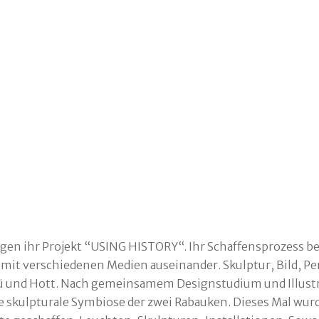
igen ihr Projekt “USING HISTORY“. Ihr Schaffensprozess 
mit verschiedenen Me­dien auseinander. Skulptur, Bild, Pe
Hü und Hott. Nach gemeinsamem Designstudium und Illustra
te skulpturale Symbiose der zwei Rabauken. Dieses Mal wu