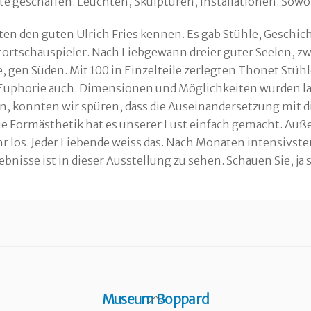
e geschaffen. Leuchten, Skulpturen, Installationen. Sowoh
en den guten Ulrich Fries kennen. Es gab Stühle, Ge­schic
rtschauspieler. Nach Lieb­gewann dreier guter Seelen, zw
, gen Süden. Mit 100 in Einzelteile zerlegten Thonet Stüh
. Euphorie auch. Dimensionen und Möglichkeiten wurden l
, konnten wir spüren, dass die Auseinandersetzung mit d
e Formästhetik hat es unserer Lust einfach gemacht. Auß
ehr los. Jeder Liebende weiss das. Nach Monaten intensivs
bnisse ist in dieser Ausstellung zu sehen. Schauen Sie, ja 
Back
Museum Boppard