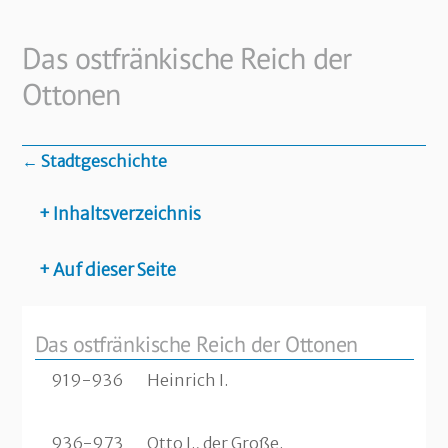
Skip
to
Das ostfränkische Reich der
content
Ottonen
← Stadtgeschichte
+ Inhaltsverzeichnis
+ Auf dieser Seite
Das ostfränkische Reich der Ottonen
919-936
Heinrich I.
936-973
Otto I., der Große.